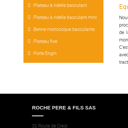
Plateau à ridelle basculant
Eq
Plateau à ridelle basculant mini
Nou
proc
Benne monocoque basculante
de l
mon
Plateau fixe
C’es
Porte Engin
avec
trac
ROCHE PERE & FILS SAS
32 Route de Crest