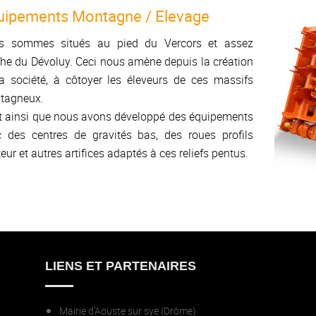
uipements Montagne / Elevage
s sommes situés au pied du Vercors et assez
he du Dévoluy. Ceci nous amène depuis la création
a société, à côtoyer les éleveurs de ces massifs
tagneux.
t ainsi que nous avons développé des équipements
 des centres de gravités bas, des roues profils
teur et autres artifices adaptés à ces reliefs pentus.
LIENS ET PARTENAIRES
Mairie d'Aouste sur sye (Drôme)